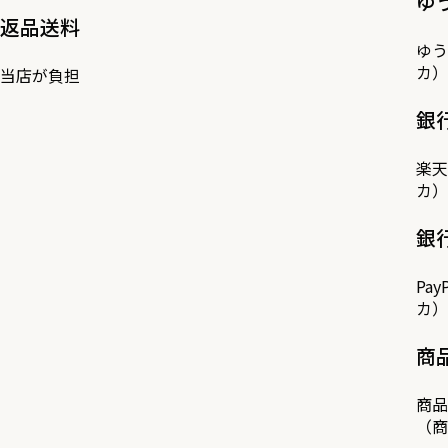
ゆ
返品送料
ゆう
カ）
当店が負担
銀
楽天
カ）
銀
Pa
カ）
商
商品
（商