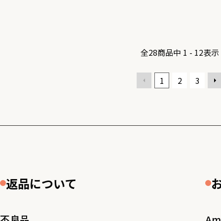
全
28
商品中
1 - 12
表示
1
2
3
返品について
不良品
Am