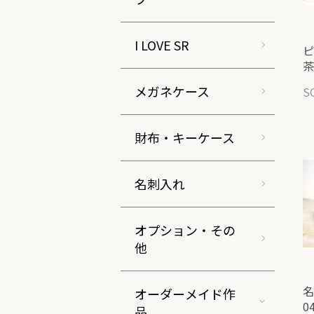
I LOVE SR
ピ
茶
メガネケース
S
財布・キーケース
名刺入れ
オプション・その
他
名
オーダーメイド作
0
品